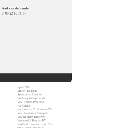
Aad van de Sande
T. 06 22 16 71 14
Sport 2000
Slijterij De Helm
Sponsorbus Pijnacker
Stichting Welzijnsfonds
Van Egmond Potgrond
van Grieken
van Leeuwen Truckservice BV
Van Staalduinen Transport
Van der Helm Bedrijven
Vreugdenhil Berging BV
Westland Bloemen Export BV
van Gorkum Transport