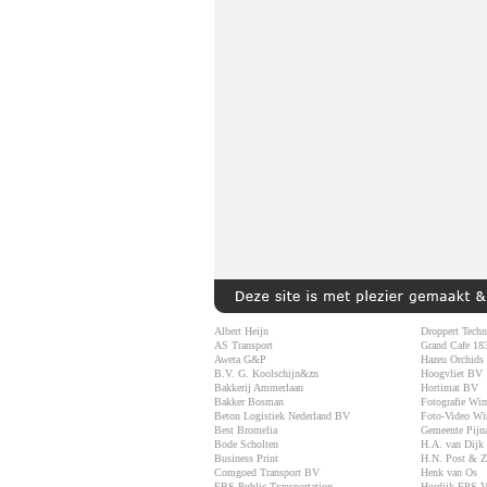
Albert Heijn
Droppert Techn
AS Transport
Grand Cafe 18
Aweta G&P
Hazeu Orchids
B.V. G. Koolschijn&zn
Hoogvliet BV
Bakkerij Ammerlaan
Hortimat BV
Bakker Bosman
Fotografie
Wim
Beton Logistiek Nederland BV
Foto-Video Wi
Best Bromelia
Gemeente Pijn
Bode Scholten
H.A. van Dijk
Business Print
H.N. Post & 
Comgoed Transport BV
Henk van Os
EBS Public Transportation
Hordijk EPS V