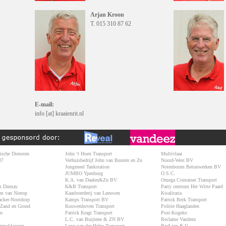
Arjan Kroon
T. 015 310 87 62
E-mail:
info
[at]
kraaienrit.nl
Vandeez: Reclamebureau voor creatieve actiemarketing
ische Diensten
John ’t Hoen Transport
Multivlaai
37
Verhuisbedrijf John van Buuren en Zn
Noord-West BV
Jongeneel Tankstation
Notenboom Betonwerken BV
JUMBO Ypenburg
O.S.C.
K.A. van Daalen&Zn BV
Omega Container Transport
 Dumay
K&B Transport
Party centrum Het Witte Paard
m van Nierop
Kaasboerderij van Leeuwen
Kwalitaria
acker-Nootdorp
Kamps Transport BV
Patrick Berk Transport
 Zand en Grond
Kouwenhoven Transport
Politie Haaglanden
Zn
Patrick Kragt Transport
Post-Kogeko
L.C. van Buijtene & ZN BV
Reclame Vandeez
erpakkingen
Leon van der Helm Transport
ReaLign B.V.