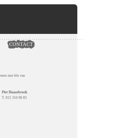
CONTACT
nemen met één van
Piet Haazebroek
T. 015 310 90 85