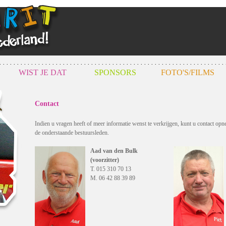
WIST JE DAT
SPONSORS
FOTO'S/FILMS
Contact
Indien u vragen heeft of meer informatie wenst te verkrijgen, kunt u contact op
de onderstaande bestuursleden.
Aad van den Bulk
(voorzitter)
T. 015 310 70 13
M. 06 42 88 39 89